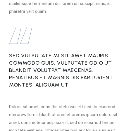
scelerisque fermentum dui lorem un suscipit risus, id
pharetra velit quam.
SED VULPUTATE MI SIT AMET MAURIS
COMMODO QUIS. VULPUTATE ODIO UT
BLANDIT VOLUTPAT MAECENAS.
PENATIBUS ET MAGNIS DIS PARTURIENT
MONTES. ALIQUAM UT.
Dolors sit amet, cons the ctetu isci elit sed do eiusmod
eterorew llum ididuntt ut ores et oremis ipsum dolors sit
amet, cons ectetur adipisci elit, sed do eiusmod tempor
incp tate velit ese. Ultrices vitae nus auctor eu augue ut