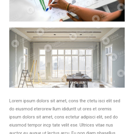
Lorem ipsum dolors sit amet, cons the ctetu isci elit sed
do eiusmod eterorew llum ididuntt ut ores et oremis
ipsum dolors sit amet, cons ectetur adipisci elit, sed do
eiusmod tempor incp tate velit ese. Ultrices vitae nus
auctor eu augue ut lectus arcu. Eu non diam phasellus